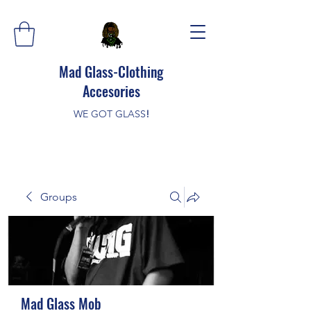
Mad Glass-Clothing
Accesories
WE GOT GLASS
!
Groups
Mad Glass Mob