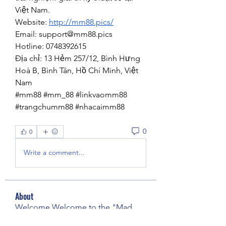
Việt Nam.
Website: 
http://mm88.pics/
Email: 
support@mm88.pics
Hotline: 0748392615
Địa chỉ: 13 Hẻm 257/12, Bình Hưng 
Hoà B, Bình Tân, Hồ Chí Minh, Việt 
Nam
#mm88 #mm_88 #linkvaomm88 
#trangchumm88 #nhacaimm88
0
0
Write a comment...
About
Welcome Welcome to the "Mad
Glass Mob" You can send