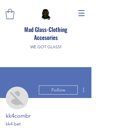
Mad Glass-Clothing
Accesories
WE GOT GLASS
!
More actions
Follow
kk4combr
kk4 bet