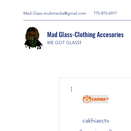
Mad.Glass.multimedia@gmail.com
775-815-6917
Mad Glass-Clothing Accesories
WE GOT GLASS
!
More actions
cakhiasctv
0
0