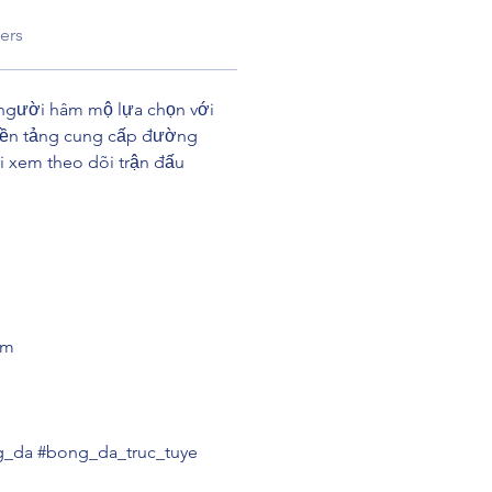
ers
 người hâm mộ lựa chọn với 
. Nền tảng cung cấp đường 
i xem theo dõi trận đấu 
am
ng_da #bong_da_truc_tuye