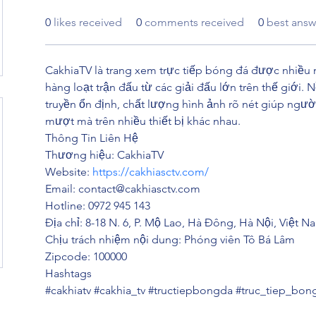
0
likes received
0
comments received
0
best answ
CakhiaTV là trang xem trực tiếp bóng đá được nhiều
hàng loạt trận đấu từ các giải đấu lớn trên thế giới
truyền ổn định, chất lượng hình ảnh rõ nét giúp ngườ
mượt mà trên nhiều thiết bị khác nhau.
Thông Tin Liên Hệ
Thương hiệu: CakhiaTV
Website: 
https://cakhiasctv.com/
Email: contact@cakhiasctv.com
Hotline: 0972 945 143
Địa chỉ: 8-18 N. 6, P. Mộ Lao, Hà Đông, Hà Nội, Việt N
Chịu trách nhiệm nội dung: Phóng viên Tô Bá Lâm
Zipcode: 100000
Hashtags
#cakhiatv #cakhia_tv #tructiepbongda #truc_tiep_bo