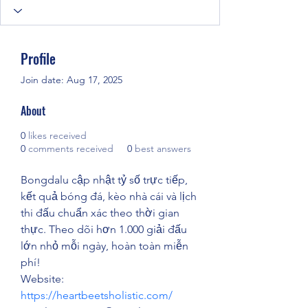
Profile
Join date: Aug 17, 2025
About
0
likes received
0
comments received
0
best answers
Bongdalu cập nhật tỷ số trực tiếp, 
kết quả bóng đá, kèo nhà cái và lịch 
thi đấu chuẩn xác theo thời gian 
thực. Theo dõi hơn 1.000 giải đấu 
lớn nhỏ mỗi ngày, hoàn toàn miễn 
phí!
Website: 
https://heartbeetsholistic.com/