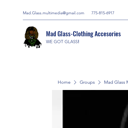
Mad.Glass.multimedia@gmail.com
775-815-6917
Mad Glass-Clothing Accesories
WE GOT GLASS
!
Home
Groups
Mad Glass