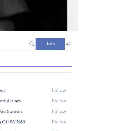
Join
et
Follow
edul Islam
Follow
 Xiu Sunwin
Follow
 Cái IWIN68
Follow