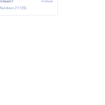
inteam1
Follow
am1
Members (11125)