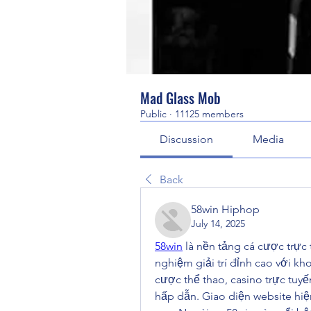
Mad Glass Mob
Public
·
11125 members
Discussion
Media
Back
58win Hiphop
July 14, 2025
58win
 là nền tảng cá cược trực 
nghiệm giải trí đỉnh cao với kh
cược thể thao, casino trực tuyến
hấp dẫn. Giao diện website hiện