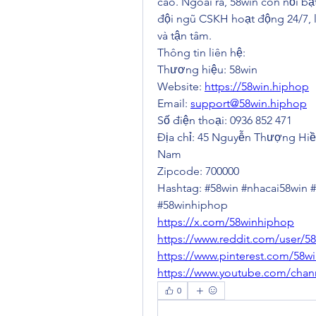
cao. Ngoài ra, 58win còn nổi bậ
đội ngũ CSKH hoạt động 24/7, 
và tận tâm.
Thông tin liên hệ:
Thương hiệu: 58win
Website: 
https://58win.hiphop
Email: 
support@58win.hiphop
Số điện thoại: 0936 852 471
Địa chỉ: 45 Nguyễn Thượng Hiền
Nam
Zipcode: 700000
Hashtag: #58win #nhacai58win #
#58winhiphop
https://x.com/58winhiphop
https://www.reddit.com/user/5
https://www.pinterest.com/58wi
https://www.youtube.com/ch
0