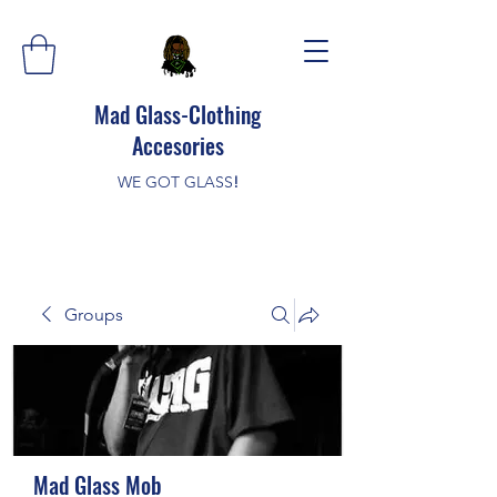
Mad Glass-Clothing
Accesories
WE GOT GLASS
!
Groups
Mad Glass Mob