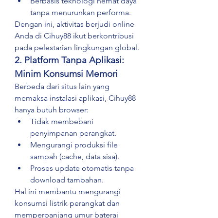
Berbasis teknologi hemat daya 
tanpa menurunkan performa.
Dengan ini, aktivitas berjudi online 
Anda di Cihuy88 ikut berkontribusi 
pada pelestarian lingkungan global.
2. Platform Tanpa Aplikasi: 
Minim Konsumsi Memori
Berbeda dari situs lain yang 
memaksa instalasi aplikasi, Cihuy88 
hanya butuh browser:
Tidak membebani 
penyimpanan perangkat.
Mengurangi produksi file 
sampah (cache, data sisa).
Proses update otomatis tanpa 
download tambahan.
Hal ini membantu mengurangi 
konsumsi listrik perangkat dan 
memperpanjang umur baterai 