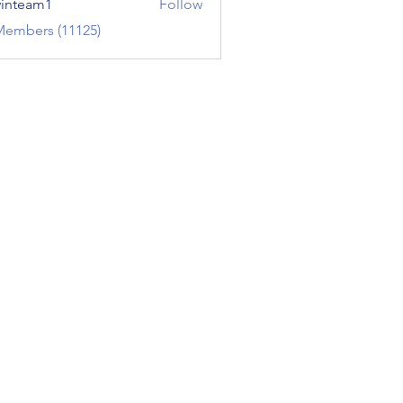
inteam1
Follow
am1
Members (11125)