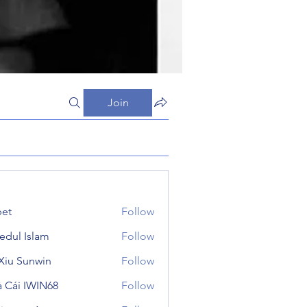
Join
et
Follow
edul Islam
Follow
 Xiu Sunwin
Follow
 Cái IWIN68
Follow