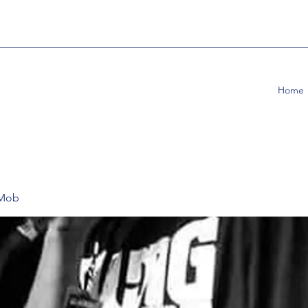
Home
 Mob