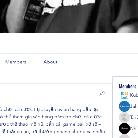
Members
About
Members
Kub
Jah
rò chơi cá cược trực tuyến uy tín hàng đầu tại 
ó thể tham gia vào hàng trăm trò chơi cá cược 
Tai
ược thể thao, nổ hũ, bắn cá, game bài, xổ số – 
Nhà
ỷ lệ thắng cao, trả thưởng nhanh chóng và nhiều 